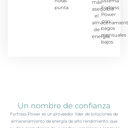
horas
sistema
más
punta.
Fortress
asequible
Power
el
con
almacenamien
pagos
de
mensuales
energía.
bajos.
Un nombre de confianza
Fortress Power es un proveedor líder de soluciones de
almacenamiento de energía de alto rendimiento, que