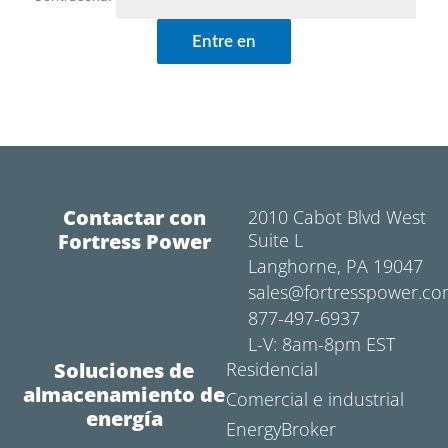
Contactar con
2010 Cabot Blvd West
Fortress Power
Suite L
Langhorne, PA 19047
sales@fortresspower.c
877-497-6937
L-V: 8am-8pm EST
Soluciones de
Residencial
almacenamiento de
Comercial e industrial
energía
EnergyBroker