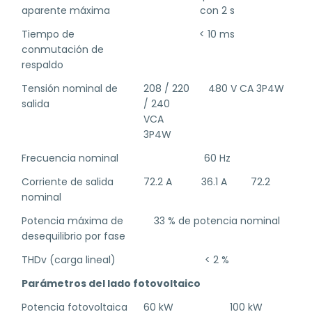
aparente máxima
con 2 s
Tiempo de
< 10 ms
conmutación de
respaldo
Tensión nominal de
208 / 220
480 V CA 3P4W
salida
/ 240
VCA
3P4W
Frecuencia nominal
60 Hz
Corriente de salida
72.2 A
36.1 A
72.2
nominal
Potencia máxima de
33 % de potencia nominal
desequilibrio por fase
THDv (carga lineal)
< 2 %
Parámetros del lado fotovoltaico
Potencia fotovoltaica
60 kW
100 kW