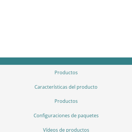
energía eSpire Nano
Rendimiento comercial. Puesta en marcha rápida
de instalaciones residenciales. Adaptación y
optimización energética avanzadas.
Productos
Características del producto
Productos
Configuraciones de paquetes
Vídeos de productos