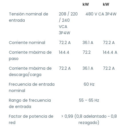
kW
kW
Tensión nominal de
208 / 220
480 V CA 3P4W
entrada
/ 240
VCA
3P4W
Corriente nominal
72.2 A
36.1 A
72.2 A
Corriente máxima de
144.4
72.2
144.4 A
paso
Corriente máxima de
72.2 A
36.1 A
72.2 A
descarga/carga
Frecuencia de entrada
60 Hz
nominal
Rango de frecuencia
55 – 65 Hz
de entrada
Factor de potencia de
> 0,99 (0,8 adelantado ~ 0,8
red
rezagado)