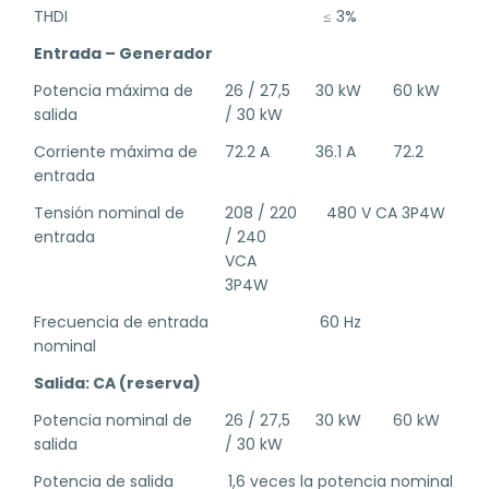
THDI
≤ 3%
Entrada – Generador
Potencia máxima de
26 / 27,5
30 kW
60 kW
salida
/ 30 kW
Corriente máxima de
72.2 A
36.1 A
72.2
entrada
Tensión nominal de
208 / 220
480 V CA 3P4W
entrada
/ 240
VCA
3P4W
Frecuencia de entrada
60 Hz
nominal
Salida: CA (reserva)
Potencia nominal de
26 / 27,5
30 kW
60 kW
salida
/ 30 kW
Potencia de salida
1,6 veces la potencia nominal