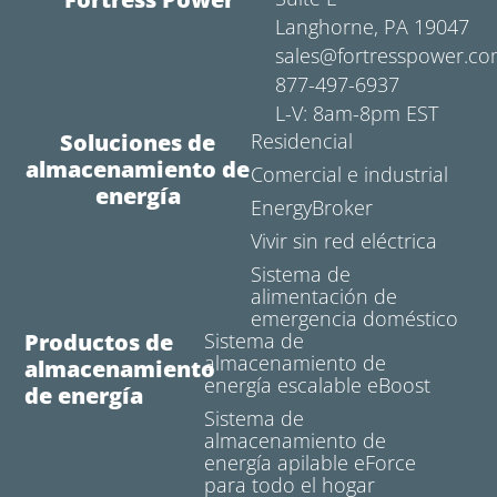
Langhorne, PA 19047
sales@fortresspower.c
877-497-6937
L-V: 8am-8pm EST
Soluciones de
Residencial
almacenamiento de
Comercial e industrial
energía
EnergyBroker
Vivir sin red eléctrica
Sistema de
alimentación de
emergencia doméstico
Productos de
Sistema de
almacenamiento de
almacenamiento
energía escalable eBoost
de energía
Sistema de
almacenamiento de
energía apilable eForce
para todo el hogar