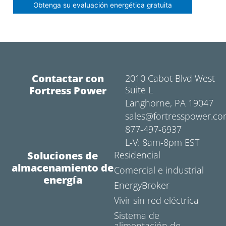
Contactar con
2010 Cabot Blvd West
Fortress Power
Suite L
Langhorne, PA 19047
sales@fortresspower.c
877-497-6937
L-V: 8am-8pm EST
Soluciones de
Residencial
almacenamiento de
Comercial e industrial
energía
EnergyBroker
Vivir sin red eléctrica
Sistema de
alimentación de