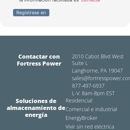
Regístrese en
Contactar con
2010 Cabot Blvd West
Fortress Power
Suite L
Langhorne, PA 19047
sales@fortresspower.c
877-497-6937
L-V: 8am-8pm EST
Soluciones de
Residencial
almacenamiento de
Comercial e industrial
energía
EnergyBroker
Vivir sin red eléctrica