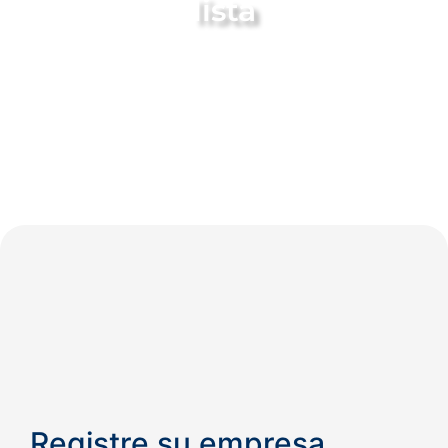
lista
¡Añade tu empresa a nuestra página «Dónde
comprar» y haz que los clientes de tu zona te
conozcan!
Registre su empresa