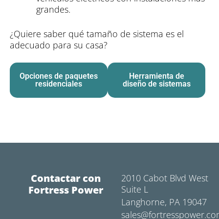
grandes.
¿Quiere saber qué tamaño de sistema es el
adecuado para su casa?
Opciones de paquetes
Herramienta de
residenciales
diseño de sistemas
Contactar con
2010 Cabot Blvd West
Fortress Power
Suite L
Langhorne, PA 19047
sales@fortresspower.c