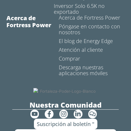
Inversor Solo 6.5K no
exportado
Acerca de
Acerca de Fortress Power
Fortress Power
Póngase en contacto con
nosotros
El blog de Energy Edge
Atención al cliente
Comprar
Descarga nuestras
aplicaciones móviles
Nuestra Comunidad
Y
F
I
L
C
o
a
n
i
o
Suscripción al boletín "
u
c
s
n
m
t
e
t
k
e