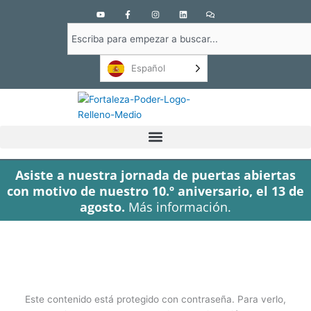
Y
F
I
L
C
o
a
n
i
o
u
c
s
n
m
Buscar
t
e
t
k
e
u
b
a
e
n
en
b
o
g
d
t
e
o
r
i
a
Español
k
a
n
r
-
m
i
f
o
s
Asiste a nuestra jornada de puertas abiertas
con motivo de nuestro 10.º aniversario, el 13 de
agosto.
Más información.
Este contenido está protegido con contraseña. Para verlo,