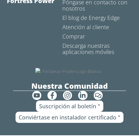
Fortress Power
Póngase en contacto con
nosotros
El blog de Energy Edge
Atención al cliente
Comprar
Descarga nuestras
aplicaciones móviles
Nuestra Comunidad
Y
F
I
L
C
o
a
n
i
o
Suscripción al boletín "
u
c
s
n
m
t
e
t
k
e
Conviértase en instalador certificado "
u
b
a
e
n
b
o
g
d
t
e
o
r
i
a