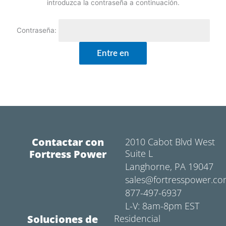
introduzca la contraseña a continuación.
Contraseña:
Contactar con
2010 Cabot Blvd West
Fortress Power
Suite L
Langhorne, PA 19047
sales@fortresspower.c
877-497-6937
L-V: 8am-8pm EST
Soluciones de
Residencial