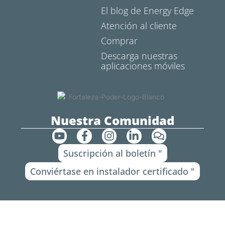
El blog de Energy Edge
Atención al cliente
Comprar
Descarga nuestras
aplicaciones móviles
Nuestra Comunidad
Y
F
I
L
C
o
a
n
i
o
Suscripción al boletín "
u
c
s
n
m
t
e
t
k
e
Conviértase en instalador certificado "
u
b
a
e
n
b
o
g
d
t
e
o
r
i
a
k
a
n
r
-
m
-
i