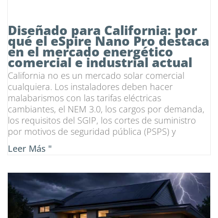
Diseñado para California: por
qué el eSpire Nano Pro destaca
en el mercado energético
comercial e industrial actual
California no es un mercado solar comercial
cualquiera. Los instaladores deben hacer
malabarismos con las tarifas eléctricas
cambiantes, el NEM 3.0, los cargos por demanda,
los requisitos del SGIP, los cortes de suministro
por motivos de seguridad pública (PSPS) y
Leer Más "