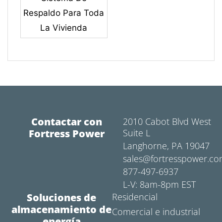
Respaldo Para Toda
La Vivienda
Contactar con
2010 Cabot Blvd West
Fortress Power
Suite L
Langhorne, PA 19047
sales@fortresspower.c
877-497-6937
L-V: 8am-8pm EST
Soluciones de
Residencial
almacenamiento de
Comercial e industrial
energía