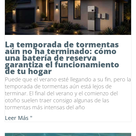
La temporada de tormentas
aún no ha terminado: cómo
una batería de reserva
garantiza el funcionamiento
de tu hogar
Puede que el verano esté llegando a su fin, pero la
temporada de tormentas aún está lejos de
terminar. El final del verano y el comienzo del
otoño suelen traer consigo algunas de las
tormentas más intensas del año
Leer Más "