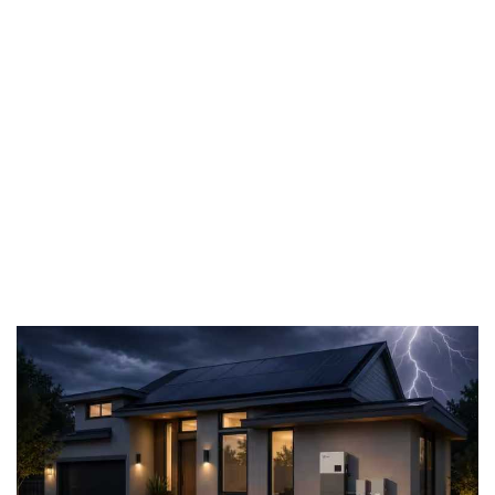
RenewableEne
Página
Página2
1