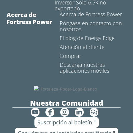
Inversor Solo 6.5K no
exportado
Acerca de
Acerca de Fortress Power
Fortress Power
Póngase en contacto con
nosotros
El blog de Energy Edge
Atención al cliente
Comprar
Descarga nuestras
aplicaciones móviles
Nuestra Comunidad
Y
F
I
L
C
o
a
n
i
o
Suscripción al boletín "
u
c
s
n
m
t
e
t
k
e