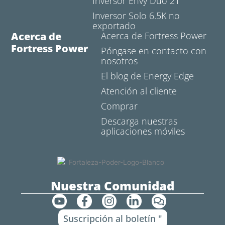
Inversor Envy Duo 21
Inversor Solo 6.5K no
exportado
Acerca de
Acerca de Fortress Power
Fortress Power
Póngase en contacto con
nosotros
El blog de Energy Edge
Atención al cliente
Comprar
Descarga nuestras
aplicaciones móviles
Nuestra Comunidad
Y
F
I
L
C
o
a
n
i
o
Suscripción al boletín "
u
c
s
n
m