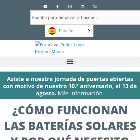
Y
F
I
L
C
o
a
n
i
o
u
c
s
n
m
Buscar
t
e
t
k
e
u
b
a
e
n
en
b
o
g
d
t
e
o
r
i
a
Español
k
a
n
r
-
m
i
f
o
s
Asiste a nuestra jornada de puertas abiertas
con motivo de nuestro 10.º aniversario, el 13 de
agosto.
Más información.
¿CÓMO FUNCIONAN
LAS BATERÍAS SOLARES