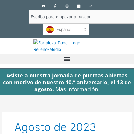
Y
F
I
L
C
o
a
n
i
o
u
c
s
n
m
Buscar
t
e
t
k
e
u
b
a
e
n
en
b
o
g
d
t
e
o
r
i
a
Español
k
a
n
r
-
m
i
f
o
s
Asiste a nuestra jornada de puertas abiertas
con motivo de nuestro 10.º aniversario, el 13 de
agosto.
Más información.
Agosto de 2023