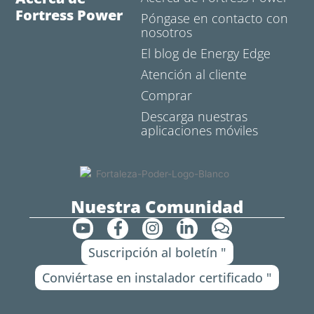
Fortress Power
Póngase en contacto con
nosotros
El blog de Energy Edge
Atención al cliente
Comprar
Descarga nuestras
aplicaciones móviles
Nuestra Comunidad
Y
F
I
L
C
o
a
n
i
o
Suscripción al boletín "
u
c
s
n
m
t
e
t
k
e
Conviértase en instalador certificado "
u
b
a
e
n
b
o
g
d
t
e
o
r
i
a