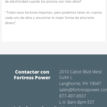
de electricidad cuando los precios son más altos?
"Todos esos factores importan, pero podemos tener en cuenta
cada uno de ellos y encontrar la mejor forma de ahorrarte
dinero".
Contactar con
2010 Cabot Blvd West
Fortress Power
Suite L
Langhorne, PA 19047
sales@fortresspower.c
877-497-6937
L-V: 8am-8pm EST