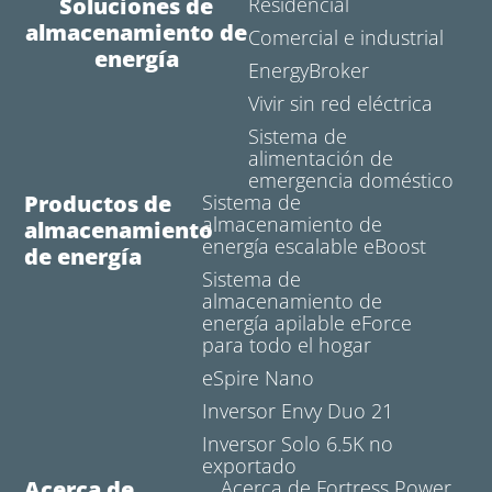
Soluciones de
Residencial
almacenamiento de
Comercial e industrial
energía
EnergyBroker
Vivir sin red eléctrica
Sistema de
alimentación de
emergencia doméstico
Productos de
Sistema de
almacenamiento de
almacenamiento
energía escalable eBoost
de energía
Sistema de
almacenamiento de
energía apilable eForce
para todo el hogar
eSpire Nano
Inversor Envy Duo 21
Inversor Solo 6.5K no
exportado
Acerca de
Acerca de Fortress Power