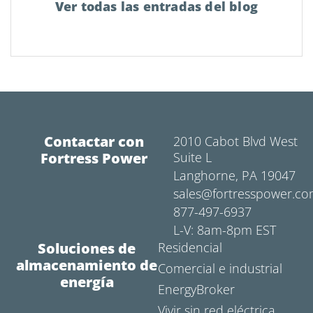
Ver todas las entradas del blog
Contactar con
2010 Cabot Blvd West
Fortress Power
Suite L
Langhorne, PA 19047
sales@fortresspower.c
877-497-6937
L-V: 8am-8pm EST
Soluciones de
Residencial
almacenamiento de
Comercial e industrial
energía
EnergyBroker
Vivir sin red eléctrica