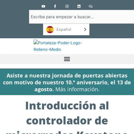
Y
F
I
L
C
o
a
n
i
o
u
c
s
n
m
Buscar
t
e
t
k
e
u
b
a
e
n
en
b
o
g
d
t
e
o
r
i
a
Español
k
a
n
r
-
m
i
f
o
s
Asiste a nuestra jornada de puertas abiertas
con motivo de nuestro 10.º aniversario, el 13 de
agosto.
Más información.
Introducción al
controlador de