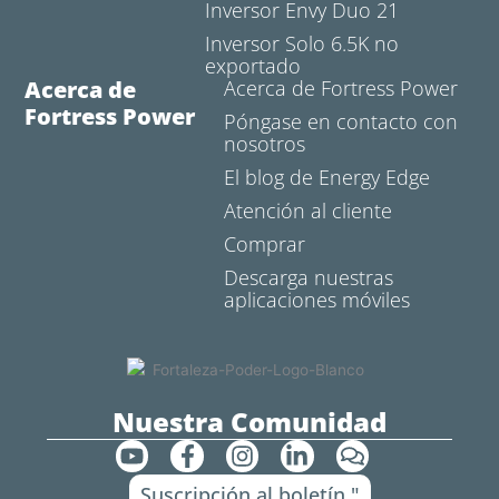
Inversor Envy Duo 21
Inversor Solo 6.5K no
exportado
Acerca de
Acerca de Fortress Power
Fortress Power
Póngase en contacto con
nosotros
El blog de Energy Edge
Atención al cliente
Comprar
Descarga nuestras
aplicaciones móviles
Nuestra Comunidad
Y
F
I
L
C
o
a
n
i
o
Suscripción al boletín "
u
c
s
n
m