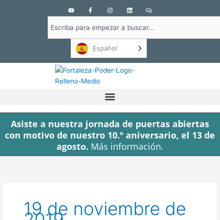
Y
F
I
L
C
o
a
n
i
o
u
c
s
n
m
Buscar
t
e
t
k
e
u
b
a
e
n
en
b
o
g
d
t
e
o
r
i
a
Español
k
a
n
r
-
m
i
f
o
s
Asiste a nuestra jornada de puertas abiertas
con motivo de nuestro 10.º aniversario, el 13 de
agosto.
Más información.
19 de noviembre de
2019