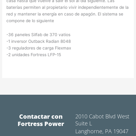
casa hasta que vuelve a salir el sol al día siguiente. Las
baterías permiten al propietario vivir independientemente de la
red y mantener la energía en caso de apagón. El sistema se
compone de lo siguiente
-36 paneles Silfab de 370 vatios
-1 inversor Outback Radian 8048
-3 reguladores de carga Flexmax
-2 unidades Fortress LFP-15
Contactar con
2010 Cabot Blvd West
Fortress Power
Suite L
Langhorne, PA 19047