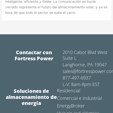
inteligente, eficiente y fiable. La comunicación en bucle
cerrado representa el futuro del almacenamiento solar, y ya es
hora de que todo el sector se suba al carro.
Contactar con
2010 Cabot Blvd West
Fortress Power
Suite L
Langhorne, PA 19047
sales@fortresspower.c
877-497-6937
L-V: 8am-8pm EST
Soluciones de
Residencial
almacenamiento de
Comercial e industrial
energía
EnergyBroker