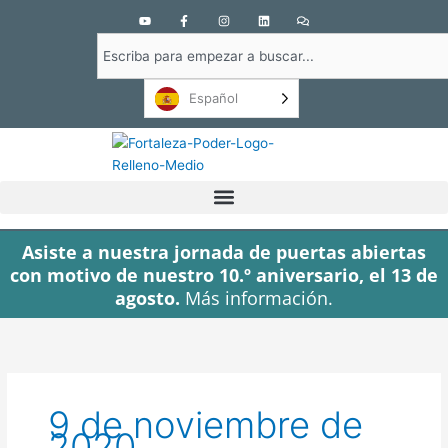
Y
F
I
L
C
o
a
n
i
o
u
c
s
n
m
Buscar
t
e
t
k
e
u
b
a
e
n
en
b
o
g
d
t
e
o
r
i
a
Español
k
a
n
r
-
m
i
f
o
s
Asiste a nuestra jornada de puertas abiertas
con motivo de nuestro 10.º aniversario, el 13 de
agosto.
Más información.
9 de noviembre de
2020