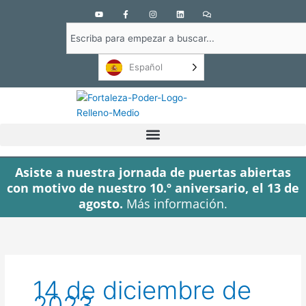
Y
F
I
L
C
o
a
n
i
o
u
c
s
n
m
Buscar
t
e
t
k
e
u
b
a
e
n
en
b
o
g
d
t
e
o
r
i
a
Español
k
a
n
r
-
m
i
f
o
s
Asiste a nuestra jornada de puertas abiertas
con motivo de nuestro 10.º aniversario, el 13 de
agosto.
Más información.
14 de diciembre de
2023