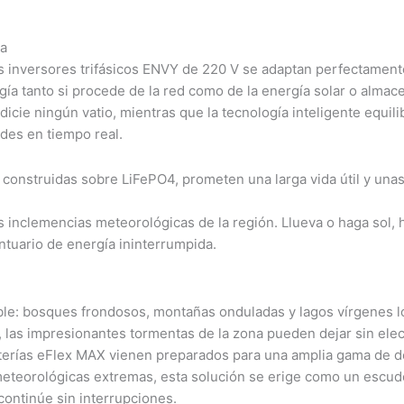
ta
os inversores trifásicos ENVY de 220 V se adaptan perfectamente
gía tanto si procede de la red como de la energía solar o almace
icie ningún vatio, mientras que la tecnología inteligente equil
ades en tiempo real.
, construidas sobre
LiFePO4, prometen una larga vida útil y una
s inclemencias meteorológicas de la región. Llueva o haga sol, 
ntuario de energía ininterrumpida.
ble: bosques frondosos, montañas onduladas y lagos vírgenes lo
 las impresionantes tormentas de la zona pueden dejar sin elect
terías eFlex MAX vienen preparados para una amplia gama de de
 meteorológicas extremas, esta solución se erige como un escudo
continúe sin interrupciones.