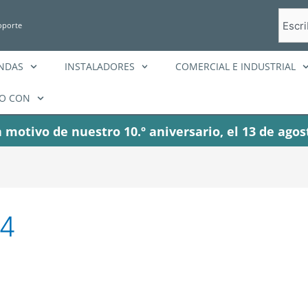
Busca
oporte
en
ENDAS
INSTALADORES
COMERCIAL E INDUSTRIAL
O CON
 motivo de nuestro 10.º aniversario, el 13 de agos
24