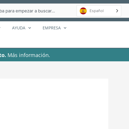
r
Español
AYUDA
EMPRESA
to.
Más información.