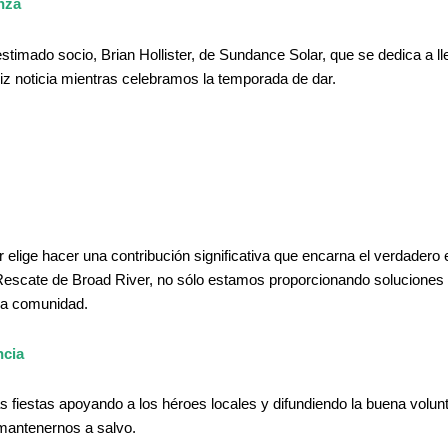
nza
estimado socio, Brian Hollister, de Sundance Solar, que se dedica a l
z noticia mientras celebramos la temporada de dar.
lige hacer una contribución significativa que encarna el verdadero es
scate de Broad River, no sólo estamos proporcionando soluciones e
 la comunidad.
ncia
as fiestas apoyando a los héroes locales y difundiendo la buena volu
mantenernos a salvo.