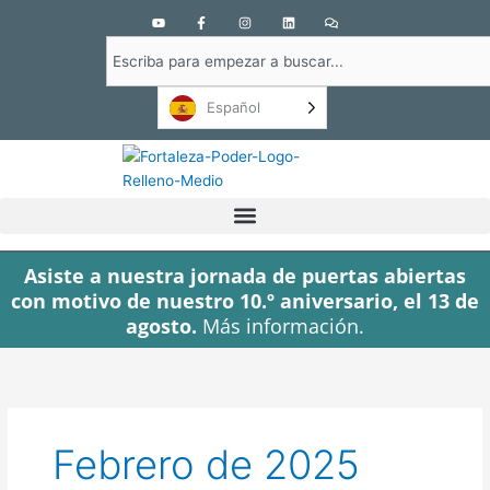
Y
F
I
L
C
o
a
n
i
o
u
c
s
n
m
Buscar
t
e
t
k
e
u
b
a
e
n
en
b
o
g
d
t
e
o
r
i
a
Español
k
a
n
r
-
m
i
f
o
s
Asiste a nuestra jornada de puertas abiertas
con motivo de nuestro 10.º aniversario, el 13 de
agosto.
Más información.
Febrero de 2025