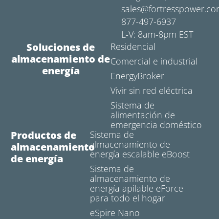
sales@fortresspower.c
877-497-6937
L-V: 8am-8pm EST
Soluciones de
Residencial
almacenamiento de
Comercial e industrial
energía
EnergyBroker
Vivir sin red eléctrica
Sistema de
alimentación de
emergencia doméstico
Productos de
Sistema de
almacenamiento de
almacenamiento
energía escalable eBoost
de energía
Sistema de
almacenamiento de
energía apilable eForce
para todo el hogar
eSpire Nano