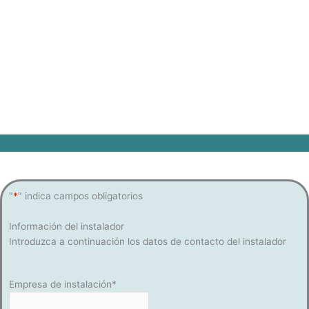
ventas de EnergyBroker
Comience aquí para asegurar su comisión
tras la instalación.
"
*
" indica campos obligatorios
Información del instalador
Introduzca a continuación los datos de contacto del instalador
Empresa de instalación
*