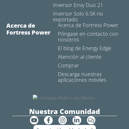
Inversor Envy Duo 21
Inversor Solo 6.5K no
exportado
Acerca de
Acerca de Fortress Power
Fortress Power
Póngase en contacto con
nosotros
El blog de Energy Edge
Atención al cliente
Comprar
Descarga nuestras
aplicaciones móviles
Nuestra Comunidad
Y
F
I
L
C
o
a
n
i
o