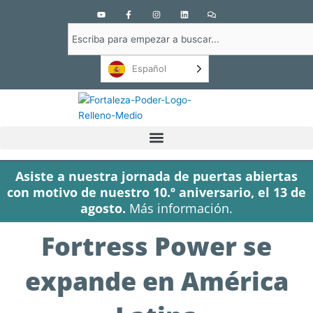
Y
F
I
L
C
o
a
n
i
o
u
c
s
n
m
Buscar
t
e
t
k
e
u
b
a
e
n
en
b
o
g
d
t
e
o
r
i
a
Español
k
a
n
r
-
m
i
f
o
s
Asiste a nuestra jornada de puertas abiertas
con motivo de nuestro 10.º aniversario, el 13 de
agosto.
Más información.
Fortress Power se
expande en América