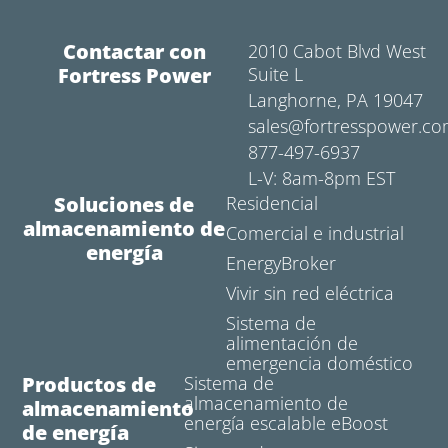
Contactar con
2010 Cabot Blvd West
Fortress Power
Suite L
Langhorne, PA 19047
sales@fortresspower.c
877-497-6937
L-V: 8am-8pm EST
Soluciones de
Residencial
almacenamiento de
Comercial e industrial
energía
EnergyBroker
Vivir sin red eléctrica
Sistema de
alimentación de
emergencia doméstico
Productos de
Sistema de
almacenamiento de
almacenamiento
energía escalable eBoost
de energía