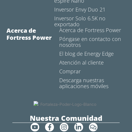
eSpire Nano
Inversor Envy Duo 21
Inversor Solo 6.5K no
exportado
Acerca de
Acerca de Fortress Power
Fortress Power
Póngase en contacto con
nosotros
El blog de Energy Edge
Atención al cliente
Comprar
Descarga nuestras
aplicaciones móviles
Nuestra Comunidad
Y
F
I
L
C
o
a
n
i
o