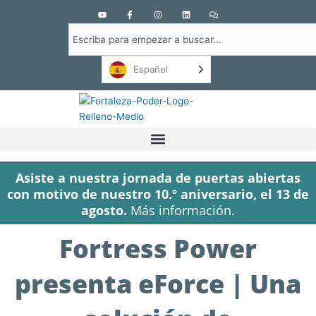
Y
F
I
L
C
o
a
n
i
o
u
c
s
n
m
Buscar
t
e
t
k
e
u
b
a
e
n
en
b
o
g
d
t
e
o
r
i
a
Español
k
a
n
r
-
m
i
f
o
s
Asiste a nuestra jornada de puertas abiertas
con motivo de nuestro 10.º aniversario, el 13 de
agosto.
Más información.
Fortress Power
presenta eForce | Una