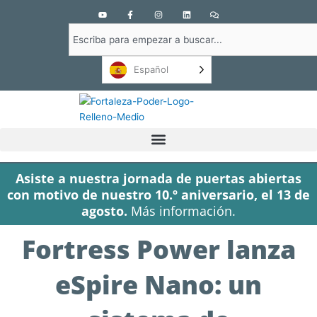
Y
F
I
L
C
o
a
n
i
o
u
c
s
n
m
Buscar
t
e
t
k
e
u
b
a
e
n
en
b
o
g
d
t
e
o
r
i
a
Español
k
a
n
r
-
m
i
f
o
s
Asiste a nuestra jornada de puertas abiertas
con motivo de nuestro 10.º aniversario, el 13 de
agosto.
Más información.
Fortress Power lanza
eSpire Nano: un