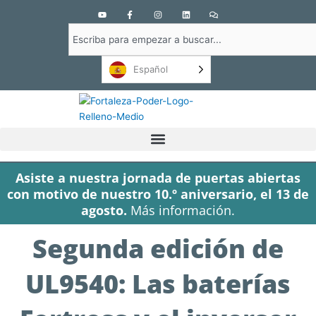
Y
F
I
L
C
o
a
n
i
o
u
c
s
n
m
Buscar
t
e
t
k
e
u
b
a
e
n
en
b
o
g
d
t
e
o
r
i
a
Español
k
a
n
r
-
m
i
f
o
s
Asiste a nuestra jornada de puertas abiertas
con motivo de nuestro 10.º aniversario, el 13 de
agosto.
Más información.
Segunda edición de
UL9540: Las baterías