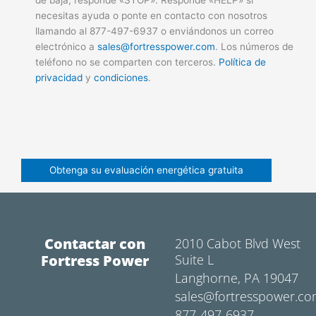
de baja, responde «STOP». Responde «HELP» si
necesitas ayuda o ponte en contacto con nosotros
llamando al 877-497-6937 o enviándonos un correo
electrónico a
sales@fortresspower.com
. Los números de
teléfono no se comparten con terceros.
Política de
privacidad
y
condiciones
.
Contactar con
2010 Cabot Blvd West
Fortress Power
Suite L
Langhorne, PA 19047
sales@fortresspower.c
877-497-6937