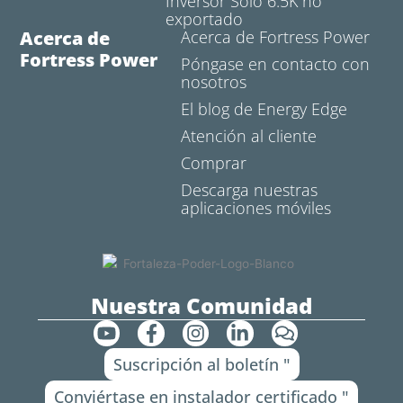
Inversor Solo 6.5K no
exportado
Acerca de
Acerca de Fortress Power
Fortress Power
Póngase en contacto con
nosotros
El blog de Energy Edge
Atención al cliente
Comprar
Descarga nuestras
aplicaciones móviles
Nuestra Comunidad
Y
F
I
L
C
o
a
n
i
o
Suscripción al boletín "
u
c
s
n
m
t
e
t
k
e
Conviértase en instalador certificado "