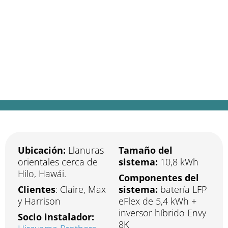
«Hawaii Five-No»
Cuando se dan cita condiciones extremas,
emociones fuertes y un sueño fuera de lo
común, la energía resiliente marca la
diferencia.
Ubicación:
Llanuras
Tamaño del
orientales cerca de
sistema:
10,8 kWh
Hilo, Hawái.
Componentes del
Clientes
: Claire, Max
sistema:
batería LFP
y Harrison
eFlex de 5,4 kWh +
inversor híbrido Envy
Socio instalador:
8K