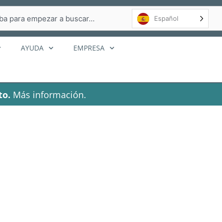
r
Español
AYUDA
EMPRESA
to.
Más información.
 Actualización
méstico con
K