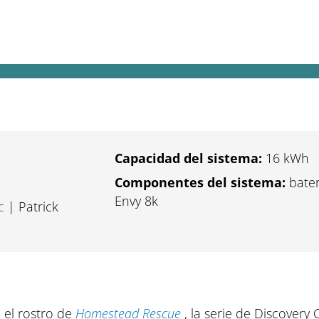
ca de Marty y Mollee Raney, de Hom
Capacidad del sistema:
16 kWh
Componentes del sistema:
bater
Envy 8k
c
| Patrick
 el rostro de
Homestead Rescue
, la serie de Discovery 