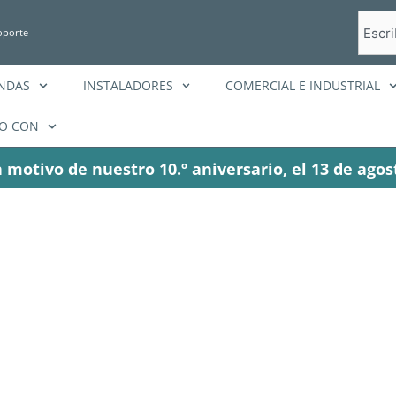
Busca
oporte
en
ENDAS
INSTALADORES
COMERCIAL E INDUSTRIAL
O CON
 motivo de nuestro 10.º aniversario, el 13 de agos
oma en Alaska |
a energético do
eBoost + Envy 8