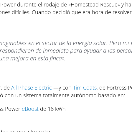
s Power durante el rodaje de «Homestead Rescue» y ha
iones difíciles. Cuando decidió que era hora de resolve
aginables en el sector de la energía solar. Pero mi
 respondieron de inmediato para ayudar a las pers
una mejora en esta finca».
r, de
All Phase Electric
—y con
Tim Coats
, de Fortress 
izó con un sistema totalmente autónomo basado en:
ess Power
eBoost
de 16 kWh
os de poca luz solar