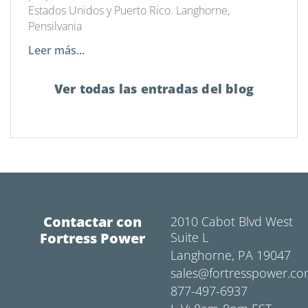
Estados Unidos y Puerto Rico. Langhorne,
Pensilvania
Leer más...
Ver todas las entradas del blog
Contactar con
2010 Cabot Blvd West
Fortress Power
Suite L
Langhorne, PA 19047
sales@fortresspower.c
877-497-6937