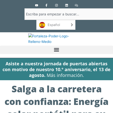
Y
F
I
L
C
o
a
n
i
o
u
c
s
n
m
Buscar
t
e
t
k
e
u
b
a
e
n
en
b
o
g
d
t
e
o
r
i
a
Español
k
a
n
r
-
m
i
f
o
s
Asiste a nuestra jornada de puertas abiertas
con motivo de nuestro 10.º aniversario, el 13 de
agosto.
Más información.
Salga a la carretera
con confianza: Energía