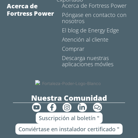
Acerca de
Acerca de Fortress Power
Fortress Power
Póngase en contacto con
nosotros
El blog de Energy Edge
Atención al cliente
Comprar
Descarga nuestras
aplicaciones móviles
Nuestra Comunidad
Y
F
I
L
C
o
a
n
i
o
Suscripción al boletín "
u
c
s
n
m
t
e
t
k
e
Conviértase en instalador certificado "
u
b
a
e
n