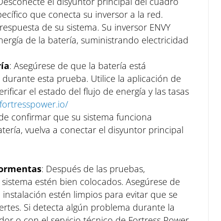
Desconecte el disyuntor principal del cuadro
pecífico que conecta su inversor a la red.
 respuesta de su sistema. Su inversor ENVY
ergía de la batería, suministrando electricidad
ría
: Asegúrese de que la batería está
urante esta prueba. Utilice la aplicación de
ificar el estado del flujo de energía y las tasas
.fortresspower.io/
de confirmar que su sistema funciona
ería, vuelva a conectar el disyuntor principal
 tormentas
: Después de las pruebas,
sistema estén bien colocados. Asegúrese de
instalación estén limpios para evitar que se
ertes. Si detecta algún problema durante la
or o con el servicio técnico de Fortress Power