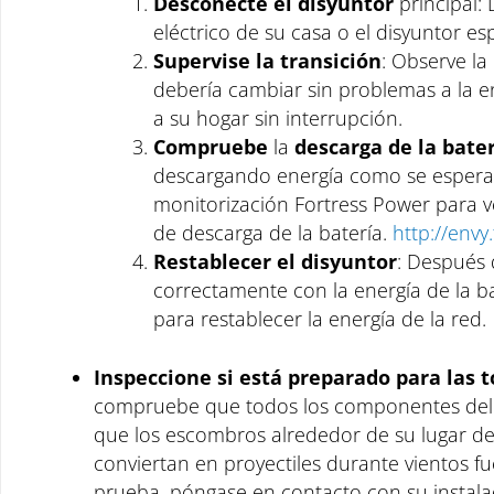
Desconecte el disyuntor
principal: 
eléctrico de su casa o el disyuntor es
Supervise la transición
: Observe la
debería cambiar sin problemas a la en
a su hogar sin interrupción.
Compruebe
la
descarga de la bate
descargando energía como se espera d
monitorización Fortress Power para ver
de descarga de la batería.
http://envy
Restablecer el disyuntor
: Después 
correctamente con la energía de la bat
para restablecer la energía de la red.
Inspeccione si está preparado para las
compruebe que todos los componentes del 
que los escombros alrededor de su lugar de 
conviertan en proyectiles durante vientos fu
prueba, póngase en contacto con su instalad