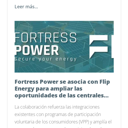
Leer más...
Fortress Power se asocia con Flip
Energy para ampliar las
oportunidades de las centrales
eléctricas virtuales en todo el
La colaboración refuerza las integraciones
país
existentes con programas de participación
voluntaria de los consumidores (VPP) y amplía el