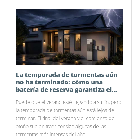
La temporada de tormentas aún
no ha terminado: cómo una
batería de reserva garantiza el
funcionamiento de tu hogar
Puede que el verano esté llegando a su fin, pero
la temporada de tormentas aún está lejos de
terminar. El final del verano y el comienzo del
otoño suelen traer consigo algunas de las
tormentas más intensas del año