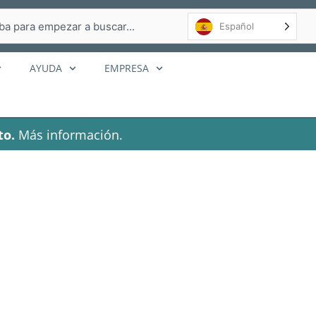
r
Español
AYUDA
EMPRESA
to.
Más información.
as solares