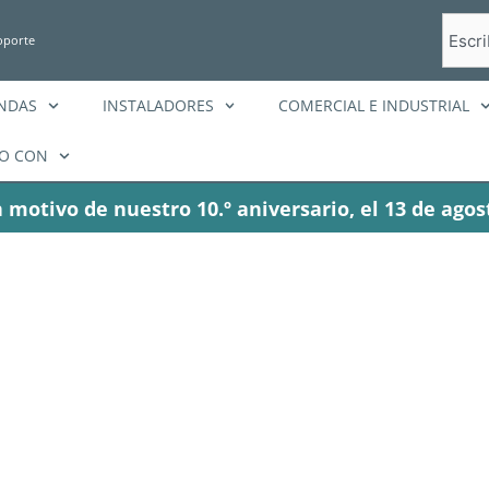
Busca
oporte
en
ENDAS
INSTALADORES
COMERCIAL E INDUSTRIAL
O CON
 motivo de nuestro 10.º aniversario, el 13 de agos
 mejores baterí