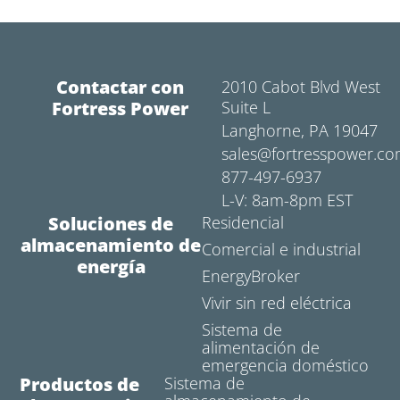
Contactar con
2010 Cabot Blvd West
Fortress Power
Suite L
Langhorne, PA 19047
sales@fortresspower.c
877-497-6937
L-V: 8am-8pm EST
Soluciones de
Residencial
almacenamiento de
Comercial e industrial
energía
EnergyBroker
Vivir sin red eléctrica
Sistema de
alimentación de
emergencia doméstico
Productos de
Sistema de