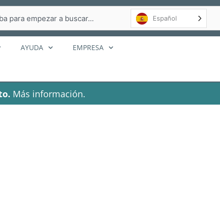
r
Español
AYUDA
EMPRESA
to.
Más información.
ías confort