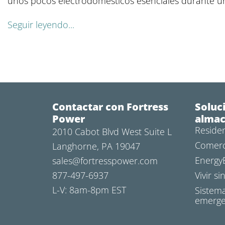
unos pocos electrodomésticos esenciales durante u
Seguir leyendo...
Contactar con Fortress
Soluc
Power
almac
Residen
2010 Cabot Blvd West Suite L
Comerci
Langhorne, PA 19047
Energy
sales@fortresspower.com
877-497-6937
Vivir si
L-V: 8am-8pm EST
Sistem
emerge