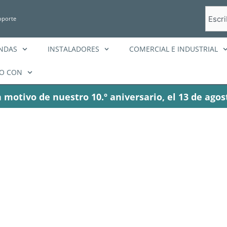
Busca
oporte
en
ENDAS
INSTALADORES
COMERCIAL E INDUSTRIAL
O CON
 motivo de nuestro 10.º aniversario, el 13 de agos
sistema de bater