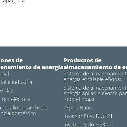
n apagón a
iones de
Productos de
enamiento de energía
almacenamiento de e
cial
Sistema de almacenamient
energía escalable eBoost
al e industrial
Sistema de almacenamient
Broker
energía apilable eForce pa
n red eléctrica
todo el hogar
a de alimentación de
eSpire Nano
ncia doméstico
Inversor Envy Duo 21
Inversor Solo 6.5K no