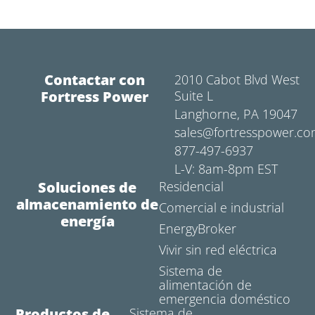
Contactar con
2010 Cabot Blvd West
Fortress Power
Suite L
Langhorne, PA 19047
sales@fortresspower.c
877-497-6937
L-V: 8am-8pm EST
Soluciones de
Residencial
almacenamiento de
Comercial e industrial
energía
EnergyBroker
Vivir sin red eléctrica
Sistema de
alimentación de
emergencia doméstico
Productos de
Sistema de