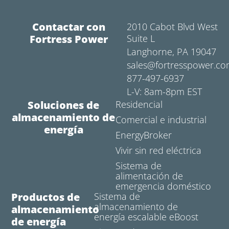
Contactar con
2010 Cabot Blvd West
Fortress Power
Suite L
Langhorne, PA 19047
sales@fortresspower.c
877-497-6937
L-V: 8am-8pm EST
Soluciones de
Residencial
almacenamiento de
Comercial e industrial
energía
EnergyBroker
Vivir sin red eléctrica
Sistema de
alimentación de
emergencia doméstico
Productos de
Sistema de
almacenamiento de
almacenamiento
energía escalable eBoost
de energía