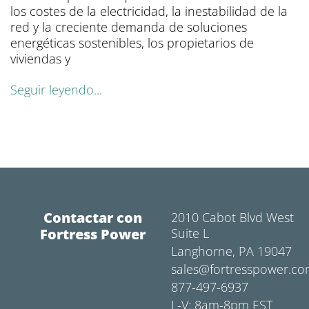
los costes de la electricidad, la inestabilidad de la
red y la creciente demanda de soluciones
energéticas sostenibles, los propietarios de
viviendas y
Seguir leyendo...
Contactar con
2010 Cabot Blvd West
Fortress Power
Suite L
Langhorne, PA 19047
sales@fortresspower.c
877-497-6937
L-V: 8am-8pm EST