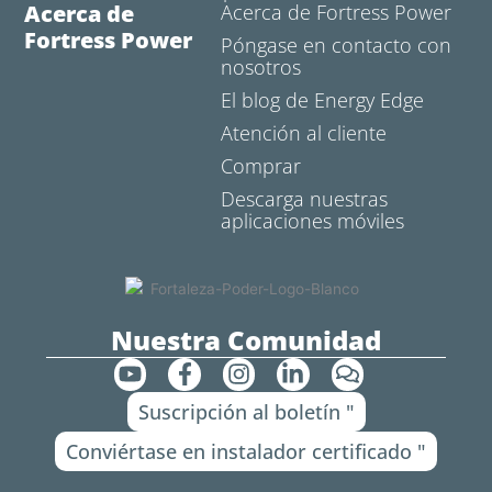
Acerca de
Acerca de Fortress Power
Fortress Power
Póngase en contacto con
nosotros
El blog de Energy Edge
Atención al cliente
Comprar
Descarga nuestras
aplicaciones móviles
Nuestra Comunidad
Y
F
I
L
C
o
a
n
i
o
Suscripción al boletín "
u
c
s
n
m
t
e
t
k
e
Conviértase en instalador certificado "
u
b
a
e
n
b
o
g
d
t