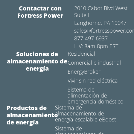
Contactar con
2010 Cabot Blvd West
Fortress Power
Suite L
Langhorne, PA 19047
sales@fortresspower.c
877-497-6937
L-V: 8am-8pm EST
Soluciones de
Residencial
almacenamiento de
Comercial e industrial
energía
EnergyBroker
Vivir sin red eléctrica
Sistema de
alimentación de
emergencia doméstico
Productos de
Sistema de
almacenamiento de
almacenamiento
energía escalable eBoost
de energía
Sistema de