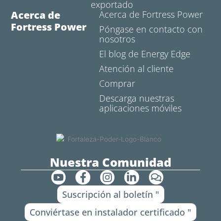
exportado
Acerca de
Acerca de Fortress Power
Fortress Power
Póngase en contacto con
nosotros
El blog de Energy Edge
Atención al cliente
Comprar
Descarga nuestras
aplicaciones móviles
Nuestra Comunidad
Y
F
I
L
C
o
a
n
i
o
Suscripción al boletín "
u
c
s
n
m
t
e
t
k
e
Conviértase en instalador certificado "
u
b
a
e
n