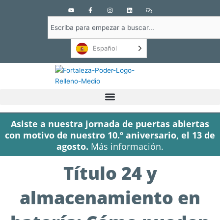
Y
F
I
L
C
o
a
n
i
o
u
c
s
n
m
Buscar
t
e
t
k
e
u
b
a
e
n
en
b
o
g
d
t
e
o
r
i
a
Español
k
a
n
r
-
m
i
f
o
s
Asiste a nuestra jornada de puertas abiertas
con motivo de nuestro 10.º aniversario, el 13 de
agosto.
Más información.
Título 24 y
almacenamiento en