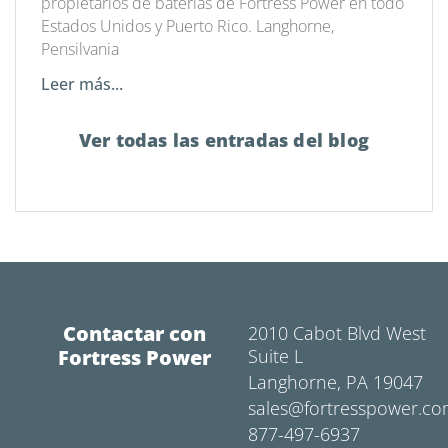
propietarios de baterías de Fortress Power en todo
Estados Unidos y Puerto Rico. Langhorne,
Pensilvania
Leer más...
Ver todas las entradas del blog
Contactar con
2010 Cabot Blvd West
Fortress Power
Suite L
Langhorne, PA 19047
sales@fortresspower.c
877-497-6937