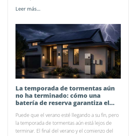
Leer más...
La temporada de tormentas aún
no ha terminado: cómo una
batería de reserva garantiza el
funcionamiento de tu hogar
Puede que el verano esté llegando a su fin, pero
la temporada de tormentas aún está lejos de
terminar. El final del verano y el comienzo del