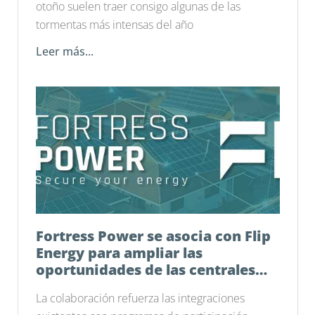
otoño suelen traer consigo algunas de las
tormentas más intensas del año
Leer más...
Fortress Power se asocia con Flip
Energy para ampliar las
oportunidades de las centrales
eléctricas virtuales en todo el
La colaboración refuerza las integraciones
país