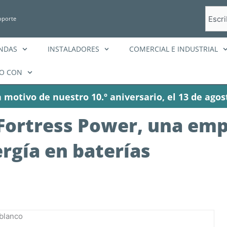
Busca
oporte
en
ENDAS
INSTALADORES
COMERCIAL E INDUSTRIAL
O CON
 motivo de nuestro 10.º aniversario, el 13 de agos
 Fortress Power, una em
gía en baterías