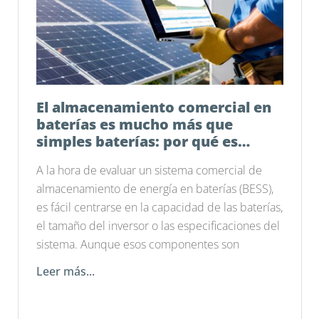
El almacenamiento comercial en
baterías es mucho más que
simples baterías: por qué es
importante el software de
A la hora de evaluar un sistema comercial de
gestión energética
almacenamiento de energía en baterías (BESS),
es fácil centrarse en la capacidad de las baterías,
el tamaño del inversor o las especificaciones del
sistema. Aunque esos componentes son
Leer más...