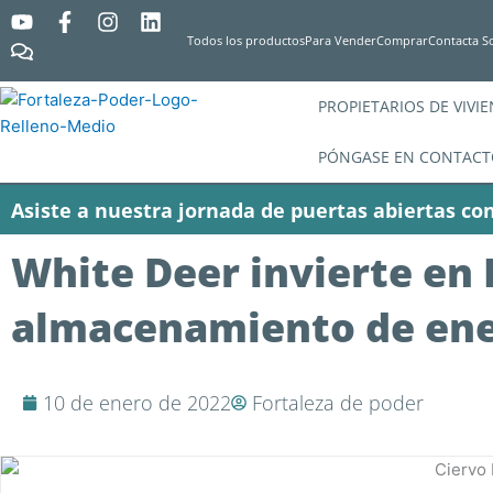
Y
C
F
I
L
o
o
a
n
i
Todos los productos
Para Vender
Comprar
Contacta S
u
m
c
s
n
t
e
e
t
k
u
n
b
a
e
PROPIETARIOS DE VIVI
b
t
o
g
d
e
a
o
r
i
PÓNGASE EN CONTACT
r
k
a
n
i
-
m
Asiste a nuestra jornada de puertas abiertas con
o
f
s
White Deer invierte en
almacenamiento de ener
10 de enero de 2022
Fortaleza de poder