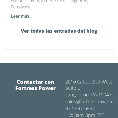
Estados Unidos y Puerto Rico. Langhorne,
Pensilvania
Leer más...
Ver todas las entradas del blog
Contactar con
2010 Cabot Blvd West
Fortress Power
Suite L
Langhorne, PA 19047
sales@fortresspower.c
877-497-6937
L-V: 8am-8pm EST