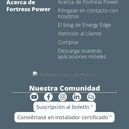
Acerca de
Acerca de Fortress Power
Fortress Power
Póngase en contacto con
nosotros
El blog de Energy Edge
Atención al cliente
Comprar
Descarga nuestras
aplicaciones móviles
Nuestra Comunidad
Y
F
I
L
C
o
a
n
i
o
Suscripción al boletín "
u
c
s
n
m
t
e
t
k
e
Conviértase en instalador certificado "
u
b
a
e
n
b
o
g
d
t