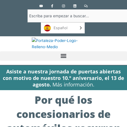
Y
F
I
L
C
o
a
n
i
o
u
c
s
n
m
Buscar
t
e
t
k
e
u
b
a
e
n
en
b
o
g
d
t
e
o
r
i
a
Español
k
a
n
r
-
m
i
f
o
s
Asiste a nuestra jornada de puertas abiertas
con motivo de nuestro 10.º aniversario, el 13 de
agosto.
Más información.
Por qué los
concesionarios de