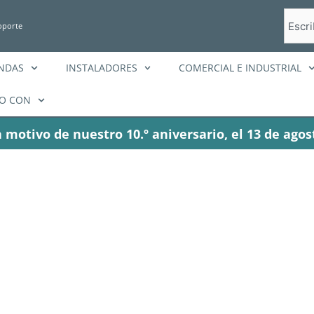
Busca
oporte
en
ENDAS
INSTALADORES
COMERCIAL E INDUSTRIAL
O CON
 motivo de nuestro 10.º aniversario, el 13 de agos
Category: Blog