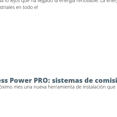
a lo lejos que ha llegado la energía renovable. La ene
triales en todo el
ess Power PRO: sistemas de comis
próximo mes una nueva herramienta de instalación que a