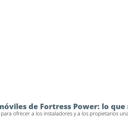
Página
Página2
Página3
Página4
Página5
1
móviles de Fortress Power: lo que 
para ofrecer a los instaladores y a los propietarios un