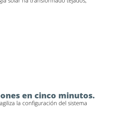
rgía solar ha transformado tejados,
iones en cinco minutos.
giliza la configuración del sistema