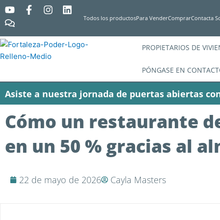
Y
C
F
I
L
o
o
a
n
i
Todos los productos
Para Vender
Comprar
Contacta S
u
m
c
s
n
t
e
e
t
k
u
n
b
a
e
PROPIETARIOS DE VIVI
b
t
o
g
d
e
a
o
r
i
PÓNGASE EN CONTACT
r
k
a
n
i
-
m
Asiste a nuestra jornada de puertas abiertas con
o
f
s
Cómo un restaurante de 
en un 50 % gracias al 
22 de mayo de 2026
Cayla Masters