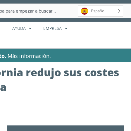
r
Español
AYUDA
EMPRESA
to.
Más información.
rnia redujo sus costes
ía