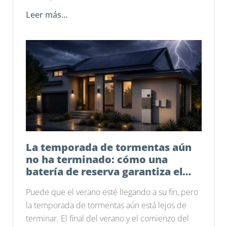
Leer más...
La temporada de tormentas aún
no ha terminado: cómo una
batería de reserva garantiza el
funcionamiento de tu hogar
Puede que el verano esté llegando a su fin, pero
la temporada de tormentas aún está lejos de
terminar. El final del verano y el comienzo del