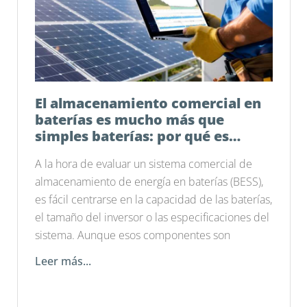
El almacenamiento comercial en
baterías es mucho más que
simples baterías: por qué es
importante el software de
A la hora de evaluar un sistema comercial de
gestión energética
almacenamiento de energía en baterías (BESS),
es fácil centrarse en la capacidad de las baterías,
el tamaño del inversor o las especificaciones del
sistema. Aunque esos componentes son
Leer más...