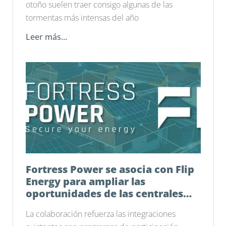
otoño suelen traer consigo algunas de las
tormentas más intensas del año
Leer más...
Fortress Power se asocia con Flip
Energy para ampliar las
oportunidades de las centrales
eléctricas virtuales en todo el
La colaboración refuerza las integraciones
país