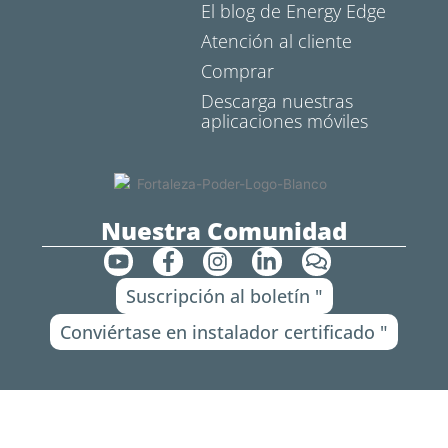
El blog de Energy Edge
Atención al cliente
Comprar
Descarga nuestras
aplicaciones móviles
Nuestra Comunidad
Y
F
I
L
C
o
a
n
i
o
Suscripción al boletín "
u
c
s
n
m
t
e
t
k
e
Conviértase en instalador certificado "
u
b
a
e
n
b
o
g
d
t
e
o
r
i
a
k
a
n
r
-
m
-
i
f
i
o