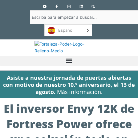
Y
F
I
L
C
o
a
n
i
o
u
c
s
n
m
Buscar
t
e
t
k
e
u
b
a
e
n
en
b
o
g
d
t
e
o
r
i
a
Español
k
a
n
r
-
m
i
f
o
s
Asiste a nuestra jornada de puertas abiertas
con motivo de nuestro 10.º aniversario, el 13 de
agosto.
Más información.
El inversor Envy 12K de
Fortress Power ofrece