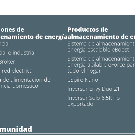
iones de
Productos de
enamiento de energía
almacenamiento de e
cial
Sistema de almacenamient
energía escalable eBoost
al e industrial
Sistema de almacenamient
Broker
energía apilable eForce pa
n red eléctrica
todo el hogar
a de alimentación de
eSpire Nano
ncia doméstico
Inversor Envy Duo 21
Inversor Solo 6.5K no
exportado
omunidad