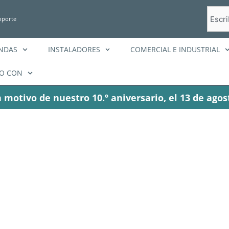
Busca
oporte
en
ENDAS
INSTALADORES
COMERCIAL E INDUSTRIAL
O CON
 motivo de nuestro 10.º aniversario, el 13 de agos
tiqueta: eflex m