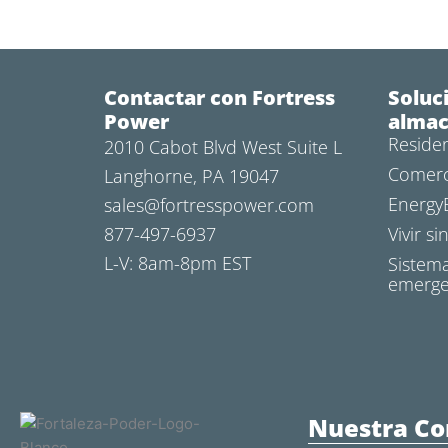
Contactar con Fortress
Soluc
Power
almac
Residen
2010 Cabot Blvd West Suite L
Comerci
Langhorne, PA 19047
Energy
sales@fortresspower.com
877-497-6937
Vivir si
L-V: 8am-8pm EST
Sistem
emerge
Nuestra C