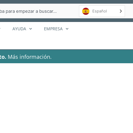
r
Español
AYUDA
EMPRESA
to.
Más información.
ax