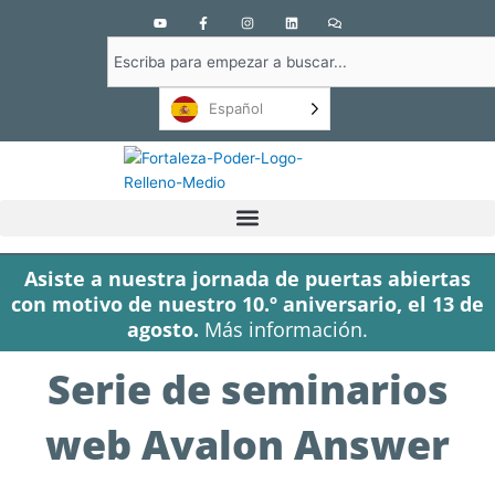
Y
F
I
L
C
o
a
n
i
o
u
c
s
n
m
Buscar
t
e
t
k
e
u
b
a
e
n
en
b
o
g
d
t
e
o
r
i
a
Español
k
a
n
r
-
m
i
f
o
s
Asiste a nuestra jornada de puertas abiertas
con motivo de nuestro 10.º aniversario, el 13 de
agosto.
Más información.
Serie de seminarios
web Avalon Answer