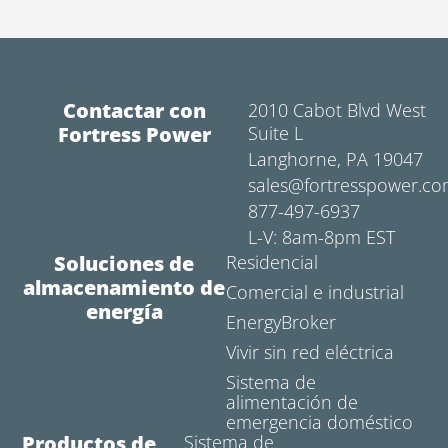
Contactar con
2010 Cabot Blvd West
Fortress Power
Suite L
Langhorne, PA 19047
sales@fortresspower.c
877-497-6937
L-V: 8am-8pm EST
Soluciones de
Residencial
almacenamiento de
Comercial e industrial
energía
EnergyBroker
Vivir sin red eléctrica
Sistema de
alimentación de
emergencia doméstico
Productos de
Sistema de